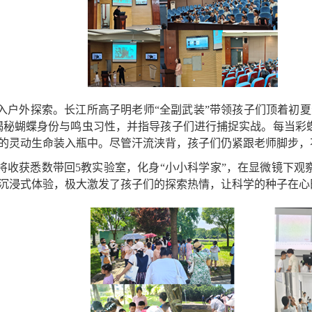
入户外探索。长江所高子明老师“全副武装”带领孩子们顶着初
揭秘蝴蝶身份与鸣虫习性，并指导孩子们进行捕捉实战。每当彩
的灵动生命装入瓶中。尽管汗流浃背，孩子们仍紧跟老师脚步，
将收获悉数带回
5
教实验室，化身“小小科学家”，在显微镜下
沉浸式体验，极大激发了孩子们的探索热情，让科学的种子在心