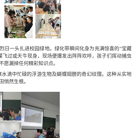
夏烈日一头扎进校园绿地。绿化带瞬间化身为充满惊喜的“宝藏
蝶飞过或天牛现身，现场便爆发出阵阵欢呼，孩子们挥动捕虫
不愿漏掉任何精彩知识点。
观察水滴中忙碌的浮游生物及蝴蝶翅膀的奇幻纹理。这种从实地
田悄然生根。