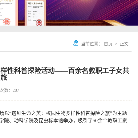
当前位置：
首页
> 正文
多样性科普探险活动——百余名教职工子女共
之旅
览次数：
207
场以
“
遇见生命之美：校园生物多样性科普探险之旅
”
为主题
学院、动科学院及昆虫标本馆举办，吸引了
50
余个教职工家