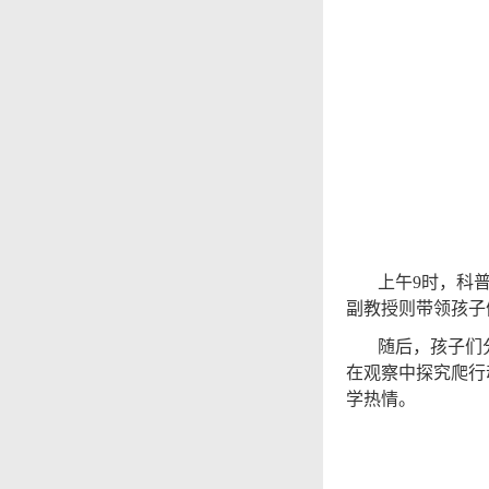
上午
9
时，科
副教授则带领孩子
随后，孩子们
在观察中探究爬行
学热情。